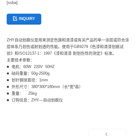
[ssba]
INQUIRY
ZHY自动划痕仪是用来测定色旗和清漆或有关产品的单一涂层或符合涂
层体系乃划伤或耐划透的性能。使用于GB9279《色漆和清漆划痕试
验》和ISO12137-1：1997《漆和清漆 耐划伤性的测定》标准。
主要技术参数：
■ 电机：60W 220V 50HZ
■ 砝码重量：50g-2500g
■ 划针钢球直径：1mm
■ 外形尺寸：380*300*180mm（长*宽*高）
■ 重量： 25kg
■ 订购信息：ZHY—自动划痕仪