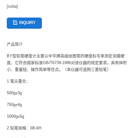
[ssba]
INQUIRY
产品简介
BY型铅笔硬度计主要以中华牌高级绘图笔的硬度标号来测定涂膜硬
度，它符合国家标准GB/T6739-1996对该仪器的规定要求。具有体积
小、重量轻、操作简单等优点。（本仪器可选购三菱铅笔）
1.笔尖重负：
500g±3g
750g±4g
1000g±5g
2.铅笔规格：6B-6H