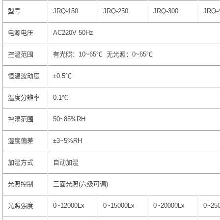
型号
JRQ-150
JRQ-250
JRQ-300
JRQ-
电源电压
AC220V 50Hz
控温范围
有光照：10~65℃ 无光照：0~65℃
恒温波动度
±0.5℃
温度分辨率
0.1℃
控湿范围
50~85%RH
湿度偏差
±3~5%RH
加湿方式
自动加湿
光照控制
三面光照(六级可调)
光照强度
0~12000Lx
0~15000Lx
0~20000Lx
0~25