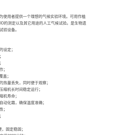
为使用者提供一个理想的气候实验环境。可用作植
OD的测定以及其它用途的人工气候试验。是生物遗
试验设备。
的设定；
；
；
作；
覆盖；
的热量丢失，同时便于观察；
压缩机长时间稳定运行；
缩机寿命；
自动化霜，确保温度准确；
性；
；
便，固定稳固；