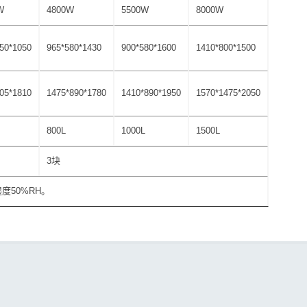
W
4800W
5500W
8000W
50*1050
965*580*1430
900*580*1600
1410*800*1500
05*1810
1475*890*1780
1410*890*1950
1570*1475*2050
800L
1000L
1500L
3块
度50%RH。