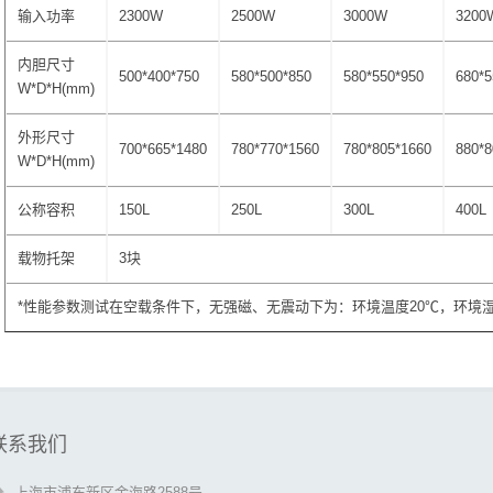
输入功率
2300W
2500W
3000W
3200
内胆尺寸
500*400*750
580*500*850
580*550*950
680*5
W*D*H(mm)
外形尺寸
700*665*1480
780*770*1560
780*805*1660
880*8
W*D*H(mm)
公称容积
150L
250L
300L
400L
载物托架
3块
*性能参数测试在空载条件下，无强磁、无震动下为：环境温度20℃，环境湿
联系我们
上海市浦东新区金海路2588号