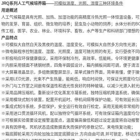
JRQ
系列人工气候
培养
箱
——
可模拟
温度、光照、湿度三种环境条件
用途概述
人工气候箱是具有光照、加热、加湿功能的高精度冷热光照一体恒温设备，可
物的发芽、育苗、组织、微生物的培养；昆虫及小动物的饲养；水体分析的B
传工程、医学、农业、林业、环境科学、畜牧、水产等生产和科研部门理想的
产品特点
※可模拟大自然白天及黑夜的温度、湿度变化，可模拟大自然多方向性光源；
※微电脑程序控制温度、湿度、光照度，温度可随光照的有无，实行昼夜不同
※积极响应环保健康倡议，采用环保制冷剂，高效率，低能耗，令环境更健康
※内胆采用镜面不锈钢材质，四角半圆弧设计，箱内搁板间距可调，便于清洁
※大屏幕液晶显示，多组数据整屏显示，菜单式操作界面，简单易懂，便于操
※采用LED光源，光束不产生热量，能耗低，响应时间快，可保证光照度均匀
※外门与工作室之间嵌有保温性和透光性良好的特种玻璃，以减少光源入射光
※采用品牌压缩机，重新设计优化蒸发冷凝系统，独特压缩机降温系统，确保
※采用模块式制冷装置，配置开机延时、停机间隔等保护功能，可有效延长压
※集成式制冷系统，多层保护，安全运行有效自行检定，采用无能耗非常规的
※采用进口贯流循环风机，配以独特空气循环系统，可有效保证箱内温度均匀
※可根据实验需要设定报警温度点，温度偏高偏低和超过设定温度将自动报警
※具有因停电，死机状态造成数据丢失而保护的参数记忆，来电恢复功能；
※箱底脚轮采用万向轮加独立固定底脚设计,方向自由可调,并可锁定，移动方