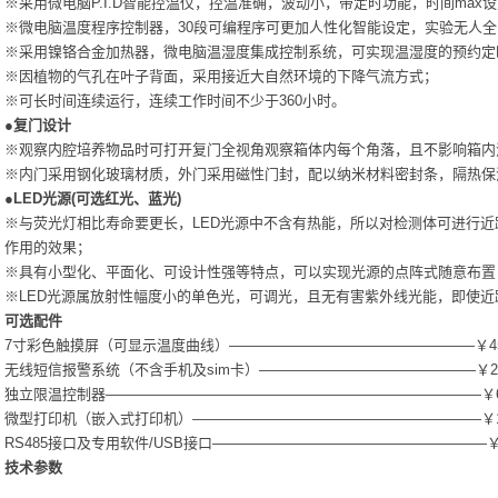
※采用微电脑P.I.D智能控温仪，控温准确，波动小，带定时功能，时间max设
※微电脑温度程序控制器，30段可编程序可更加人性化智能设定，实验无人
※采用镍铬合金加热器，微电脑温湿度集成控制系统，可实现温湿度的预约定
※因植物的气孔在叶子背面，采用接近大自然环境的下降气流方式；
※可长时间连续运行，连续工作时间不少于360小时。
●
复门设计
※观察内腔培养物品时可打开复门全视角观察箱体内每个角落，且不影响箱内
※内门采用钢化玻璃材质，外门采用磁性门封，配以纳米材料密封条，隔热保
●
LED
光源
(
可选红光、蓝光
)
※与荧光灯相比寿命要更长，LED光源中不含有热能，所以对检测体可进行
作用的效果；
※具有小型化、平面化、可设计性强等特点，可以实现光源的点阵式随意布置
※LED光源属放射性幅度小的单色光，可调光，且无有害紫外线光能，即使
可选配件
7寸彩色触摸屏（可显示温度曲线）—————————————————￥45
无线短信报警系统（不含手机及sim卡）———————————————￥25
独立限温控制器——————————————————————————￥6
微型打印机（嵌入式打印机）————————————————————￥1
RS485接口及专用软件/USB接口———————————————————￥
技术参数