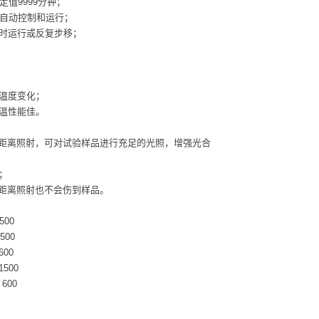
定值9999分钟；
全自动控制和运行；
时运行或反复步移；
温度变化；
温性能佳。
近距离照射，可对试验样品进行充足的光照，增强光合
；
近距离照射也不会伤到样品。
00
00
00
500
600